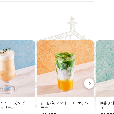
™ フローズン ピー
石臼抹茶 マンゴー ココナッツ
笹香り 
クイリティ
ラテ
り）