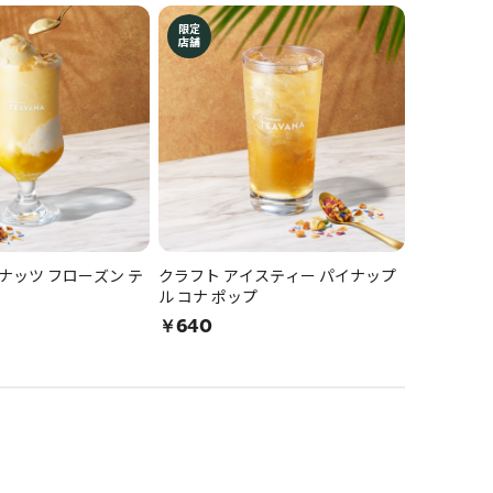
限定
店舗
コナッツ フローズン テ
クラフト アイスティー パイナップ
ル コナ ポップ
￥640