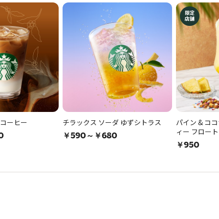
限定
店舗
 コーヒー
チラックス ソーダ ゆずシトラス
パイン & コ
ィー フロート
0
￥590～￥680
￥950