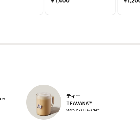
￥1,400
￥1,20
ティー
ノ®
TEAVANA™
Starbucks TEAVANA™