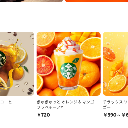
 コーヒー
ぎゅぎゅっと オレンジ & マンゴー
チラックス ソ
フラペチーノ®
ゴー
￥720
￥590～￥6