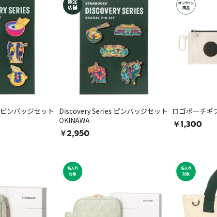
限定
オンライン
店舗
商品
ries ピンバッジセット
Discovery Series ピンバッジセット
ロゴポーチギフ
OKINAWA
￥1,300
￥2,950
名入れ
名入れ
対象
対象