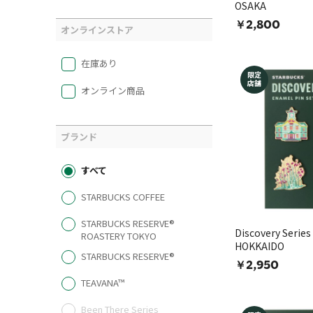
OSAKA
￥2,800
オンラインストア
在庫あり
限定
店舗
オンライン商品
ブランド
すべて
STARBUCKS COFFEE
STARBUCKS RESERVE®
Discovery Se
ROASTERY TOKYO
HOKKAIDO
STARBUCKS RESERVE®
￥2,950
TEAVANA™
Been There Series