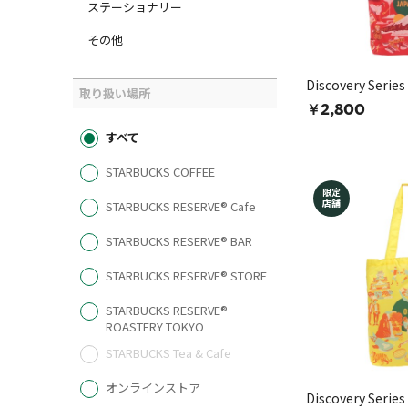
ステーショナリー
その他
Discovery Ser
取り扱い場所
￥2,800
すべて
STARBUCKS COFFEE
限定
店舗
STARBUCKS RESERVE® Cafe
STARBUCKS RESERVE® BAR
STARBUCKS RESERVE® STORE
STARBUCKS RESERVE®
ROASTERY TOKYO
STARBUCKS Tea & Cafe
オンラインストア
Discovery Seri