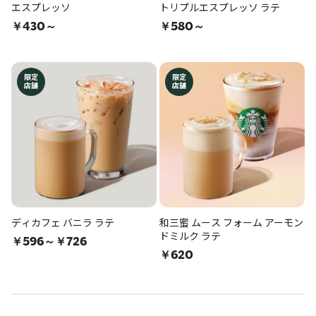
エスプレッソ
トリプルエスプレッソ ラテ
￥430～
￥580～
限定
限定
店舗
店舗
ディカフェ バニラ ラテ
和三蜜 ムース フォーム アーモン
ドミルク ラテ
￥596～￥726
￥620