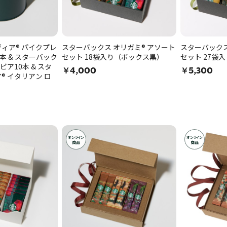
ィア® パイクプレ
スターバックス オリガミ® アソート
スターバックス
0本 & スターバック
セット 18袋入り（ボックス黒）
セット 27袋
ビア10本 & スタ
￥4,000
￥5,300
® イタリアン ロ
オンライン
オンライン
商品
商品