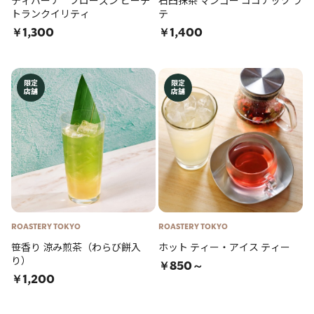
ティバーナ™ フローズン ピーチ
石臼抹茶 マンゴー ココナッツ ラ
トランクイリティ
テ
￥1,300
￥1,400
限定
限定
店舗
店舗
ROASTERY TOKYO
ROASTERY TOKYO
笹香り 涼み煎茶（わらび餅入
ホット ティー・アイス ティー
り）
￥850～
￥1,200