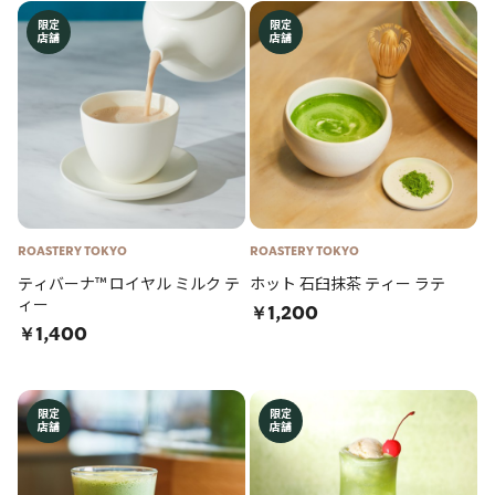
限定
限定
店舗
店舗
ROASTERY TOKYO
ROASTERY TOKYO
ティバーナ™ ロイヤル ミルク テ
ホット 石臼抹茶 ティー ラテ
ィー
￥1,200
￥1,400
限定
限定
店舗
店舗