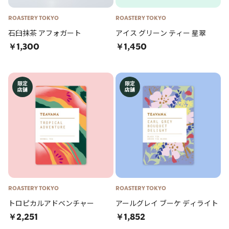
ROASTERY TOKYO
ROASTERY TOKYO
石臼抹茶 アフォガート
アイス グリーン ティー 星翠
￥1,300
￥1,450
限定
限定
店舗
店舗
ROASTERY TOKYO
ROASTERY TOKYO
トロピカルアドベンチャー
アールグレイ ブーケ ディライト
￥2,251
￥1,852