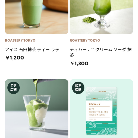
ROASTERY TOKYO
ROASTERY TOKYO
アイス 石臼抹茶 ティー ラテ
ティバーナ™ クリーム ソーダ 抹
茶
￥1,200
￥1,300
限定
限定
店舗
店舗