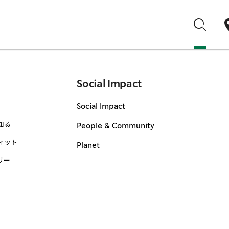
Social Impact
Social Impact
知る
People & Community
ィット
Planet
リー