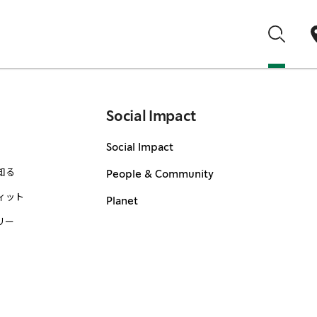
Social Impact
Social Impact
知る
People & Community
ィット
Planet
リー