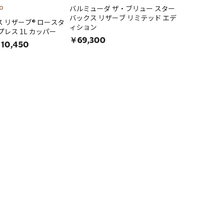
バルミューダ ザ・ブリュー スター
O
バックス リザーブ リミテッド エデ
 リザーブ® ロースタ
ィション
レス 1L カッパー
￥69,300
10,450