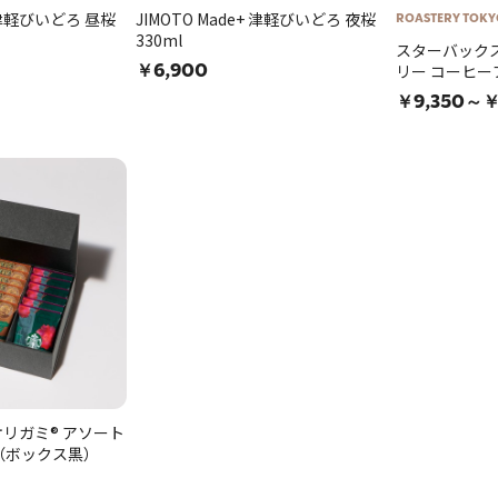
+ 津軽びいどろ 昼桜
JIMOTO Made+ 津軽びいどろ 夜桜
ROASTERY TOKY
330ml
スターバックス
リー コーヒープ
￥6,900
￥9,350～￥
リガミ® アソート
り（ボックス黒）