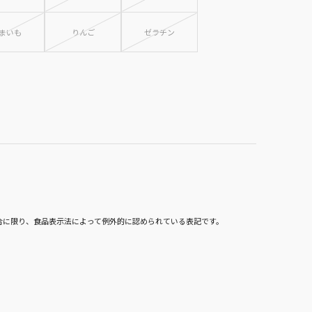
まいも
りんご
ゼラチン
合に限り、食品表示法によって例外的に認められている表記です。