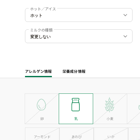
ホット／アイス
ミルクの種類
アレルゲン情報
栄養成分情報
卵
乳
小麦
アーモンド
あわび
いか