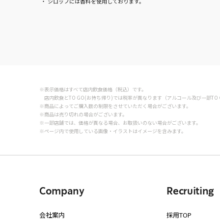
シロップには香料を使用しております。
※表示価格はすべて店内飲食価格（税込）です。
店内飲食とTO GO(お持ち帰り)では税率が異なります（アルコール及び一部TO 
※商品によってご購入数の制限をさせていただく場合がございます。
※商品は売り切れの場合がございます。
※一部店舗では、価格が異なる場合、お取扱いのない場合がございます。
※ページ内で使用している画像・イラストはイメージを含みます。
Company
Recruiting
会社案内
採用TOP