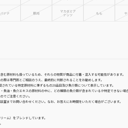
マカダミア
バナナ
豚肉
もも
や
ナッツ
含む原材料も扱っているため、それらの物質が商品に付着・混入する可能性があります。
味の際は専門医とご相談のうえ、最終的に判断されることをお勧めします。
奨されている特定原材料に準ずるもの20品目及び魚介類について表示しています。
・魚油・魚介エキスの原材料の中に、どの種類の魚介類が含まれているか特定できない場
すのでご注意ください。
相談室までお問い合わせください。なお、お答えにお時間をいただく場合がございます。
リーム）をブレンドしています。
。