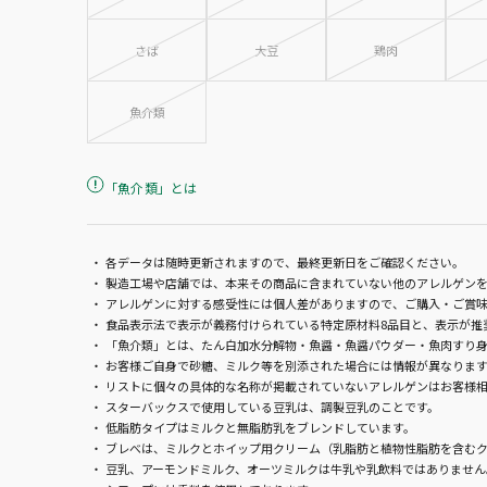
さば
大豆
鶏肉
魚介類
「魚介類」とは
「魚介類」とは、たん白加水分解
各データは随時更新されますので、最終更新日をご確認ください。
物・魚醤・魚醤パウダー・魚肉すり
製造工場や店舗では、本来その商品に含まれていない他のアレルゲンを
身・魚油・魚介エキスの原材料の中
アレルゲンに対する感受性には個人差がありますので、ご購入・ご賞
に、どの種類の魚介類が含まれてい
食品表示法で表示が義務付けられている特定原材料8品目と、表示が推
るか特定できない場合に限り、食品
「魚介類」とは、たん白加水分解物・魚醤・魚醤パウダー・魚肉すり身
お客様ご自身で砂糖、ミルク等を別添された場合には情報が異なりま
表示法によって例外的に認められて
リストに個々の具体的な名称が掲載されていないアレルゲンはお客様
いる表記です。
スターバックスで使用している豆乳は、調製豆乳のことです。
低脂肪タイプはミルクと無脂肪乳をブレンドしています。
ブレべは、ミルクとホイップ用クリーム（乳脂肪と植物性脂肪を含むク
豆乳、アーモンドミルク、オーツミルクは牛乳や乳飲料ではありません