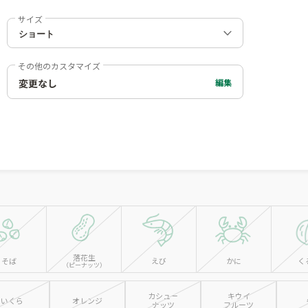
サイズ
その他のカスタマイズ
変更なし
編集
落花生
そば
えび
かに
く
（ピーナッツ）
カシュー
キウイ
いくら
オレンジ
ナッツ
フルーツ