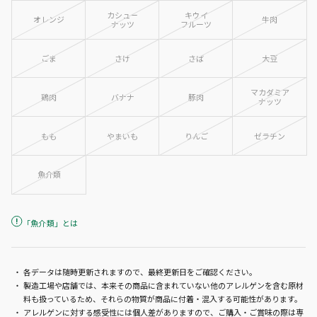
カシュー
キウイ
オレンジ
牛肉
ナッツ
フルーツ
ごま
さけ
さば
大豆
マカダミア
鶏肉
バナナ
豚肉
ナッツ
もも
やまいも
りんご
ゼラチン
魚介類
「魚介類」とは
「魚介類」とは、たん白加水分解
各データは随時更新されますので、最終更新日をご確認ください。
物・魚醤・魚醤パウダー・魚肉すり
製造工場や店舗では、本来その商品に含まれていない他のアレルゲンを含む原材
身・魚油・魚介エキスの原材料の中
料も扱っているため、それらの物質が商品に付着・混入する可能性があります。
に、どの種類の魚介類が含まれてい
アレルゲンに対する感受性には個人差がありますので、ご購入・ご賞味の際は専