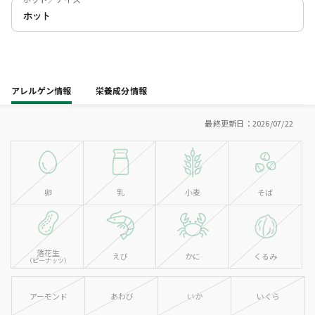
ホット
アレルゲン情報
栄養成分情報
最終更新日：2026/07/22
卵
乳
小麦
そば
落花生
えび
かに
くるみ
（ピーナッツ）
アーモンド
あわび
いか
いくら