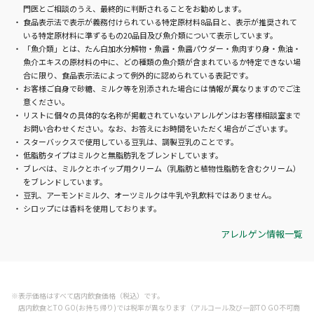
るか特定できない場合に限り、食品
門医とご相談のうえ、最終的に判断されることをお勧めします。
食品表示法で表示が義務付けられている特定原材料8品目と、表示が推奨されて
表示法によって例外的に認められて
いる特定原材料に準ずるもの20品目及び魚介類について表示しています。
いる表記です。
「魚介類」とは、たん白加水分解物・魚醤・魚醤パウダー・魚肉すり身・魚油・
魚介エキスの原材料の中に、どの種類の魚介類が含まれているか特定できない場
合に限り、食品表示法によって例外的に認められている表記です。
お客様ご自身で砂糖、ミルク等を別添された場合には情報が異なりますのでご注
意ください。
リストに個々の具体的な名称が掲載されていないアレルゲンはお客様相談室まで
お問い合わせください。なお、お答えにお時間をいただく場合がございます。
スターバックスで使用している豆乳は、調製豆乳のことです。
低脂肪タイプはミルクと無脂肪乳をブレンドしています。
ブレべは、ミルクとホイップ用クリーム（乳脂肪と植物性脂肪を含むクリーム）
をブレンドしています。
豆乳、アーモンドミルク、オーツミルクは牛乳や乳飲料ではありません。
シロップには香料を使用しております。
アレルゲン情報一覧
※表示価格はすべて店内飲食価格（税込）です。
店内飲食とTO GO(お持ち帰り)では税率が異なります（アルコール及び一部TO GO不可商