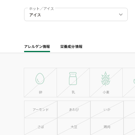
ホット／アイス
アレルゲン情報
栄養成分情報
卵
乳
小麦
アーモンド
あわび
いか
さば
大豆
鶏肉