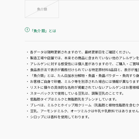
魚介類
「魚介類」とは
「魚介類」とは、たん白加水分解
各データは随時更新されますので、最終更新日をご確認ください。
物・魚醤・魚醤パウダー・魚肉すり
製造工場や店舗では、本来その商品に含まれていない他のアレルゲンを
身・魚油・魚介エキスの原材料の中
アレルゲンに対する感受性には個人差がありますので、ご購入・ご賞
に、どの種類の魚介類が含まれてい
食品表示法で表示が義務付けられている特定原材料8品目と、表示が推
るか特定できない場合に限り、食品
「魚介類」とは、たん白加水分解物・魚醤・魚醤パウダー・魚肉すり身
お客様ご自身で砂糖、ミルク等を別添された場合には情報が異なりま
表示法によって例外的に認められて
リストに個々の具体的な名称が掲載されていないアレルゲンはお客様
いる表記です。
スターバックスで使用している豆乳は、調製豆乳のことです。
低脂肪タイプはミルクと無脂肪乳をブレンドしています。
ブレべは、ミルクとホイップ用クリーム（乳脂肪と植物性脂肪を含むク
豆乳、アーモンドミルク、オーツミルクは牛乳や乳飲料ではありません
シロップには香料を使用しております。