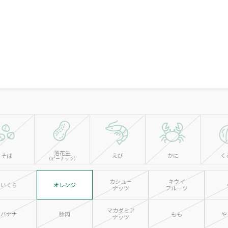
落花生
そば
えび
かに
く
（ピーナッツ）
カシュー
キウイ
いくら
オレンジ
ナッツ
フルーツ
マカダミア
バナナ
豚肉
もも
や
ナッツ