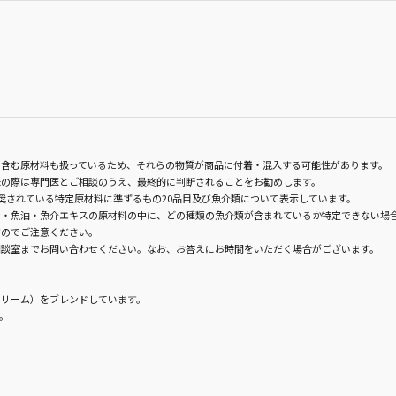
含む原材料も扱っているため、それらの物質が商品に付着・混入する可能性があります。
味の際は専門医とご相談のうえ、最終的に判断されることをお勧めします。
奨されている特定原材料に準ずるもの20品目及び魚介類について表示しています。
・魚油・魚介エキスの原材料の中に、どの種類の魚介類が含まれているか特定できない場
すのでご注意ください。
相談室までお問い合わせください。なお、お答えにお時間をいただく場合がございます。
リーム）をブレンドしています。
。