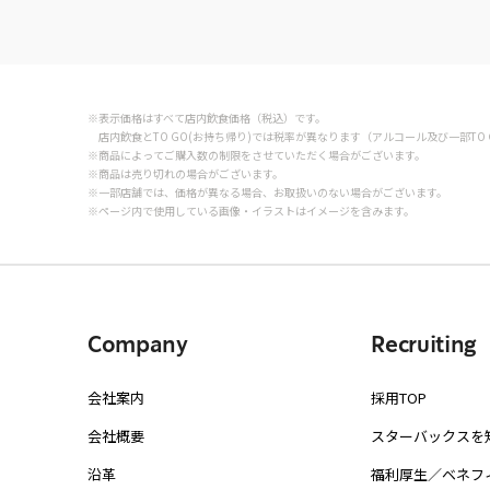
※表示価格はすべて店内飲食価格（税込）です。
店内飲食とTO GO(お持ち帰り)では税率が異なります（アルコール及び一部TO 
※商品によってご購入数の制限をさせていただく場合がございます。
※商品は売り切れの場合がございます。
※一部店舗では、価格が異なる場合、お取扱いのない場合がございます。
※ページ内で使用している画像・イラストはイメージを含みます。
Company
Recruiting
会社案内
採用TOP
会社概要
スターバックスを
沿革
福利厚生／ベネフ