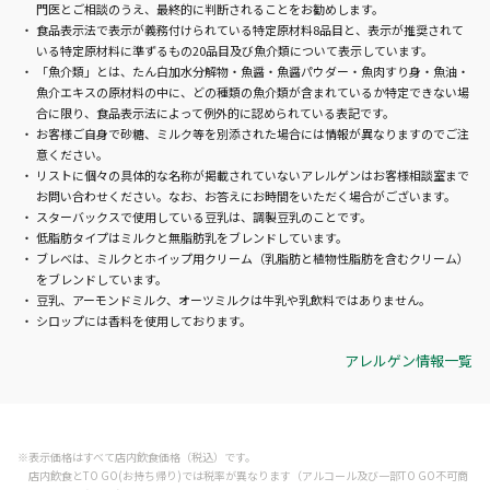
るか特定できない場合に限り、食品
門医とご相談のうえ、最終的に判断されることをお勧めします。
食品表示法で表示が義務付けられている特定原材料8品目と、表示が推奨されて
表示法によって例外的に認められて
いる特定原材料に準ずるもの20品目及び魚介類について表示しています。
いる表記です。
「魚介類」とは、たん白加水分解物・魚醤・魚醤パウダー・魚肉すり身・魚油・
魚介エキスの原材料の中に、どの種類の魚介類が含まれているか特定できない場
合に限り、食品表示法によって例外的に認められている表記です。
お客様ご自身で砂糖、ミルク等を別添された場合には情報が異なりますのでご注
意ください。
リストに個々の具体的な名称が掲載されていないアレルゲンはお客様相談室まで
お問い合わせください。なお、お答えにお時間をいただく場合がございます。
スターバックスで使用している豆乳は、調製豆乳のことです。
低脂肪タイプはミルクと無脂肪乳をブレンドしています。
ブレべは、ミルクとホイップ用クリーム（乳脂肪と植物性脂肪を含むクリーム）
をブレンドしています。
豆乳、アーモンドミルク、オーツミルクは牛乳や乳飲料ではありません。
シロップには香料を使用しております。
アレルゲン情報一覧
※表示価格はすべて店内飲食価格（税込）です。
店内飲食とTO GO(お持ち帰り)では税率が異なります（アルコール及び一部TO GO不可商