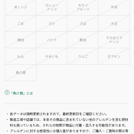
カシュー
キウイ
オレンジ
牛肉
ナッツ
フルーツ
ごま
さけ
さば
大豆
マカダミア
鶏肉
バナナ
豚肉
ナッツ
もも
やまいも
りんご
ゼラチン
魚介類
「魚介類」とは
「魚介類」とは、たん白加水分解
各データは随時更新されますので、最終更新日をご確認ください。
物・魚醤・魚醤パウダー・魚肉すり
製造工場や店舗では、本来その商品に含まれていない他のアレルゲンを含む原材
身・魚油・魚介エキスの原材料の中
料も扱っているため、それらの物質が商品に付着・混入する可能性があります。
に、どの種類の魚介類が含まれてい
アレルゲンに対する感受性には個人差がありますので、ご購入・ご賞味の際は専