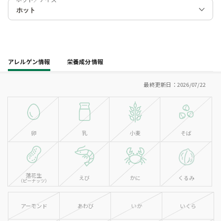
アレルゲン情報
栄養成分情報
最終更新日：2026/07/22
卵
乳
小麦
そば
落花生
えび
かに
くるみ
（ピーナッツ）
アーモンド
あわび
いか
いくら