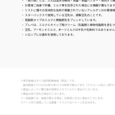
「魚介類」とは、たん白加水分解物・魚醤・魚醤パウダー・魚肉すり身
お客様ご自身で砂糖、ミルク等を別添された場合には情報が異なりま
表示法によって例外的に認められて
リストに個々の具体的な名称が掲載されていないアレルゲンはお客様
いる表記です。
スターバックスで使用している豆乳は、調製豆乳のことです。
低脂肪タイプはミルクと無脂肪乳をブレンドしています。
ブレべは、ミルクとホイップ用クリーム（乳脂肪と植物性脂肪を含むク
豆乳、アーモンドミルク、オーツミルクは牛乳や乳飲料ではありません
シロップには香料を使用しております。
※表示価格はすべて店内飲食価格（税込）です。
店内飲食とTO GO(お持ち帰り)では税率が異なります（アルコール及び一部TO 
※商品によってご購入数の制限をさせていただく場合がございます。
※商品は売り切れの場合がございます。
※一部店舗では、価格が異なる場合、お取扱いのない場合がございます。
※ページ内で使用している画像・イラストはイメージを含みます。