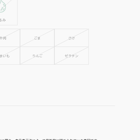
るみ
牛肉
ごま
さけ
まいも
りんご
ゼラチン