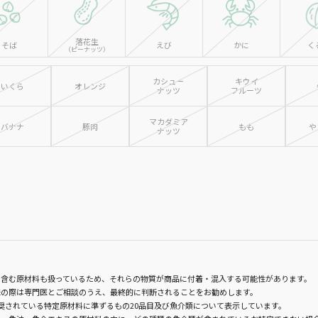
落花生
そば
えび
かに
く
（ピーナッツ）
カシュー
キウイ
いくら
オレンジ
ナッツ
フルーツ
マカダミア
バナナ
豚肉
もも
や
ナッツ
含む原材料も扱っているため、それらの物質が商品に付着・混入する可能性があります。
味の際は専門医とご相談のうえ、最終的に判断されることをお勧めします。
奨されている特定原材料に準ずるもの20品目及び魚介類について表示しています。