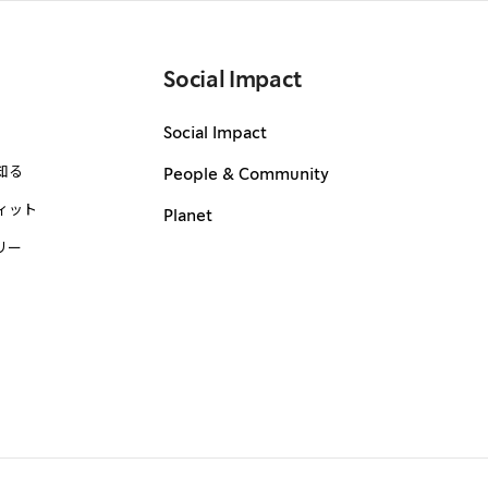
Social Impact
Social Impact
知る
People & Community
ィット
Planet
リー