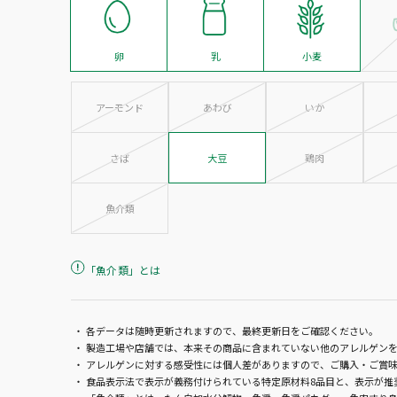
卵
乳
小麦
アーモンド
あわび
いか
さば
大豆
鶏肉
魚介類
「魚介類」とは
「魚介類」とは、たん白加水分解
各データは随時更新されますので、最終更新日をご確認ください。
物・魚醤・魚醤パウダー・魚肉すり
製造工場や店舗では、本来その商品に含まれていない他のアレルゲンを
身・魚油・魚介エキスの原材料の中
アレルゲンに対する感受性には個人差がありますので、ご購入・ご賞
に、どの種類の魚介類が含まれてい
食品表示法で表示が義務付けられている特定原材料8品目と、表示が推
るか特定できない場合に限り、食品